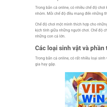
Trong bắn cá online, có nhiều chế độ chơi
nhóm. Mỗi chế độ đều mang đến những thử
Chế độ chơi một mình thích hợp cho những
kịch tính giữa những người chơi. Chế độ 
những con cá lớn.
Các loại sinh vật và phần
Trong bắn cá online, có rất nhiều loại si
gia hay gặp.