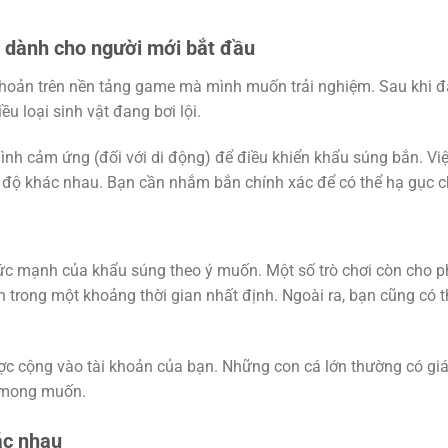
n dành cho người mới bắt đầu
 khoản trên nền tảng game mà mình muốn trải nghiệm. Sau khi
u loại sinh vật đang bơi lội.
h cảm ứng (đối với di động) để điều khiển khẩu súng bắn. Việc
tốc độ khác nhau. Bạn cần nhắm bắn chính xác để có thể hạ gục 
sức mạnh của khẩu súng theo ý muốn. Một số trò chơi còn cho p
 trong một khoảng thời gian nhất định. Ngoài ra, bạn cũng có 
c cộng vào tài khoản của bạn. Những con cá lớn thường có giá 
 mong muốn.
ác nhau