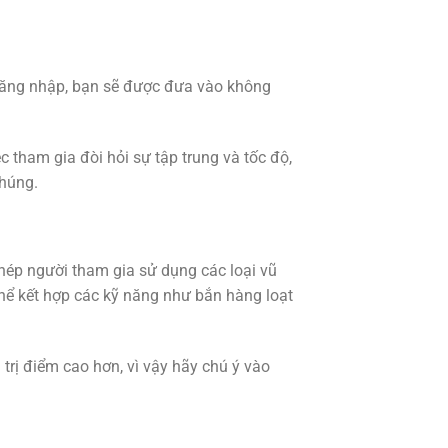
 đăng nhập, bạn sẽ được đưa vào không
 tham gia đòi hỏi sự tập trung và tốc độ,
chúng.
hép người tham gia sử dụng các loại vũ
thể kết hợp các kỹ năng như bắn hàng loạt
trị điểm cao hơn, vì vậy hãy chú ý vào