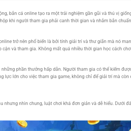
g, bắn cá online tạo ra một trải nghiệm gần gũi và thú vị giốn
hộp khi người tham gia phải canh thời gian và nhắm bắn chuẩn
nline trở nên phổ biến là bởi tính giải trí và thư giãn mà nó 
iếp cận và tham gia. Không mất quá nhiều thời gian học cách chơ
những phần thưởng hấp dẫn. Người tham gia có thể kiếm được t
ng lực lớn cho việc tham gia game, không chỉ để giải trí mà còn
au nhưng nhìn chung, luật chơi khá đơn giản và dễ hiểu. Dưới 