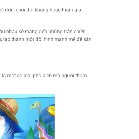
hơi đơn, chơi đối kháng hoặc tham gia
đấu nhau sẽ mang đến những trận chiến
u, tạo thành một đội hình mạnh mẽ để săn
y là một số loại phổ biến mà người tham