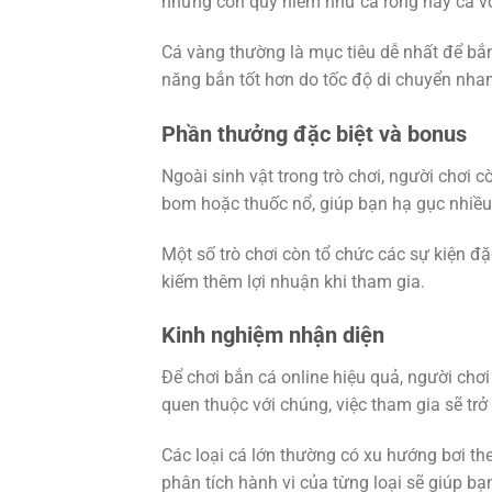
những con quý hiếm như cá rồng hay cá vo
Cá vàng thường là mục tiêu dễ nhất để bắn
năng bắn tốt hơn do tốc độ di chuyển nha
Phần thưởng đặc biệt và bonus
Ngoài sinh vật trong trò chơi, người chơi 
bom hoặc thuốc nổ, giúp bạn hạ gục nhiều 
Một số trò chơi còn tổ chức các sự kiện đ
kiếm thêm lợi nhuận khi tham gia.
Kinh nghiệm nhận diện
Để chơi bắn cá online hiệu quả, người chơi
quen thuộc với chúng, việc tham gia sẽ tr
Các loại cá lớn thường có xu hướng bơi th
phân tích hành vi của từng loại sẽ giúp bạn