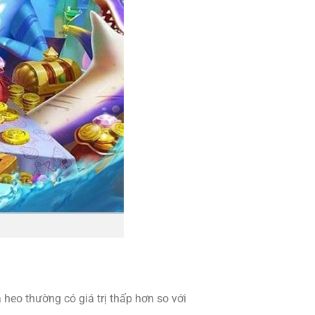
 heo thường có giá trị thấp hơn so với