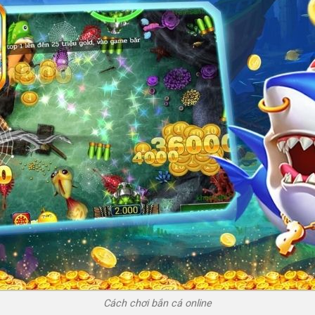
Cách chơi bắn cá online