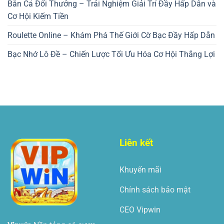
Bắn Cá Đổi Thưởng – Trải Nghiệm Giải Trí Đầy Hấp Dẫn và
Cơ Hội Kiếm Tiền
Roulette Online – Khám Phá Thế Giới Cờ Bạc Đầy Hấp Dẫn
Bạc Nhớ Lô Đề – Chiến Lược Tối Ưu Hóa Cơ Hội Thắng Lợi
Liên kết
Khuyến mãi
Chính sách bảo mật
CEO Vipwin