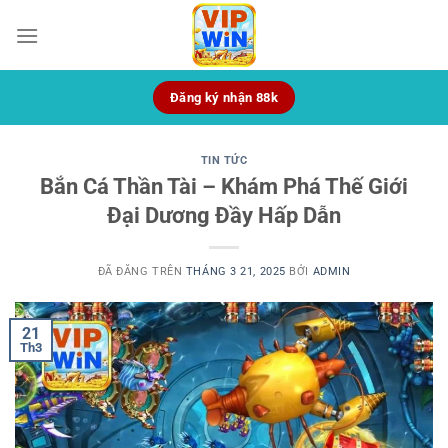
Chuyển
đến
nội
dung
Đăng ký nhận 88k
TIN TỨC
Bắn Cá Thần Tài – Khám Phá Thế Giới
Đại Dương Đầy Hấp Dẫn
ĐÃ ĐĂNG TRÊN
THÁNG 3 21, 2025
BỞI
ADMIN
21
Th3