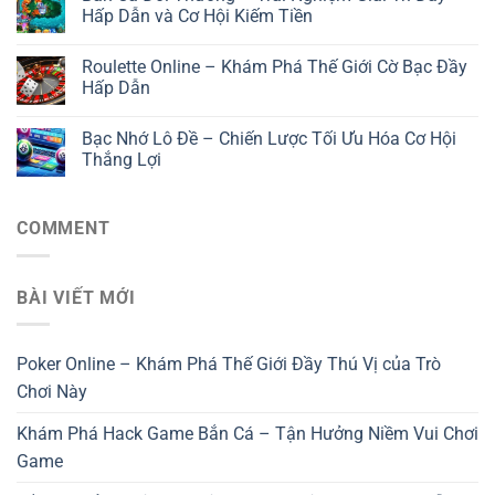
Hấp Dẫn và Cơ Hội Kiếm Tiền
Roulette Online – Khám Phá Thế Giới Cờ Bạc Đầy
Hấp Dẫn
Bạc Nhớ Lô Đề – Chiến Lược Tối Ưu Hóa Cơ Hội
Thắng Lợi
COMMENT
BÀI VIẾT MỚI
Poker Online – Khám Phá Thế Giới Đầy Thú Vị của Trò
Chơi Này
Khám Phá Hack Game Bắn Cá – Tận Hưởng Niềm Vui Chơi
Game