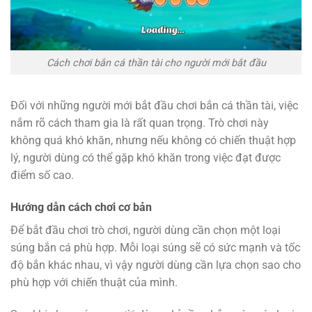
Cách chơi bắn cá thần tài cho người mới bắt đầu
Đối với những người mới bắt đầu chơi bắn cá thần tài, việc
nắm rõ cách tham gia là rất quan trọng. Trò chơi này
không quá khó khăn, nhưng nếu không có chiến thuật hợp
lý, người dùng có thể gặp khó khăn trong việc đạt được
điểm số cao.
Hướng dẫn cách chơi cơ bản
Để bắt đầu chơi trò chơi, người dùng cần chọn một loại
súng bắn cá phù hợp. Mỗi loại súng sẽ có sức mạnh và tốc
độ bắn khác nhau, vì vậy người dùng cần lựa chọn sao cho
phù hợp với chiến thuật của mình.