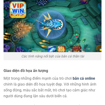
Các tính năng nổi bật của bắn cá thần tài
Giao diện đồ họa ấn tượng
Một trong những điểm mạnh của trò chơi
bắn cá online
chính là giao diện đồ họa tuyệt đẹp. Với những hình ảnh
sống động, màu sắc bắt mắt, trò chơi tạo cảm giác như
người dùng đang lặn sâu dưới biển cả.