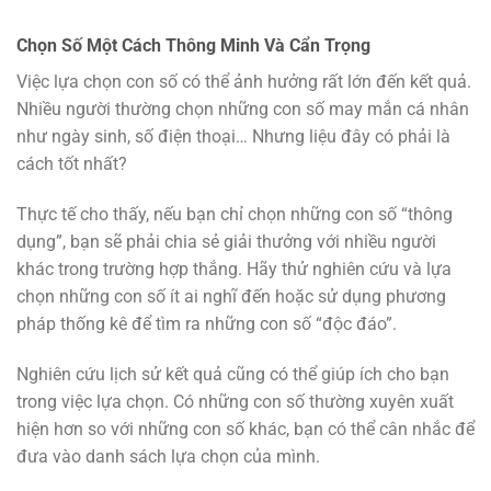
Chọn Số Một Cách Thông Minh Và Cẩn Trọng
Việc lựa chọn con số có thể ảnh hưởng rất lớn đến kết quả.
Nhiều người thường chọn những con số may mắn cá nhân
như ngày sinh, số điện thoại… Nhưng liệu đây có phải là
cách tốt nhất?
Thực tế cho thấy, nếu bạn chỉ chọn những con số “thông
dụng”, bạn sẽ phải chia sẻ giải thưởng với nhiều người
khác trong trường hợp thắng. Hãy thử nghiên cứu và lựa
chọn những con số ít ai nghĩ đến hoặc sử dụng phương
pháp thống kê để tìm ra những con số “độc đáo”.
Nghiên cứu lịch sử kết quả cũng có thể giúp ích cho bạn
trong việc lựa chọn. Có những con số thường xuyên xuất
hiện hơn so với những con số khác, bạn có thể cân nhắc để
đưa vào danh sách lựa chọn của mình.