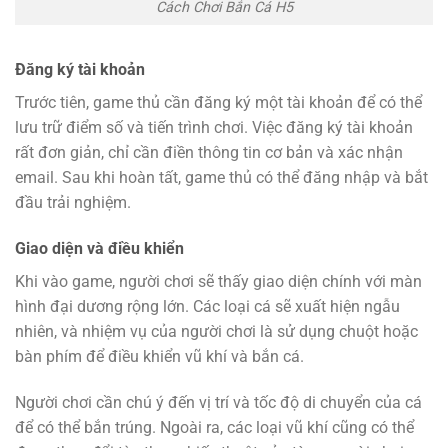
Cách Chơi Bắn Cá H5
Đăng ký tài khoản
Trước tiên, game thủ cần đăng ký một tài khoản để có thể
lưu trữ điểm số và tiến trình chơi. Việc đăng ký tài khoản
rất đơn giản, chỉ cần điền thông tin cơ bản và xác nhận
email. Sau khi hoàn tất, game thủ có thể đăng nhập và bắt
đầu trải nghiệm.
Giao diện và điều khiển
Khi vào game, người chơi sẽ thấy giao diện chính với màn
hình đại dương rộng lớn. Các loại cá sẽ xuất hiện ngẫu
nhiên, và nhiệm vụ của người chơi là sử dụng chuột hoặc
bàn phím để điều khiển vũ khí và bắn cá.
Người chơi cần chú ý đến vị trí và tốc độ di chuyển của cá
để có thể bắn trúng. Ngoài ra, các loại vũ khí cũng có thể