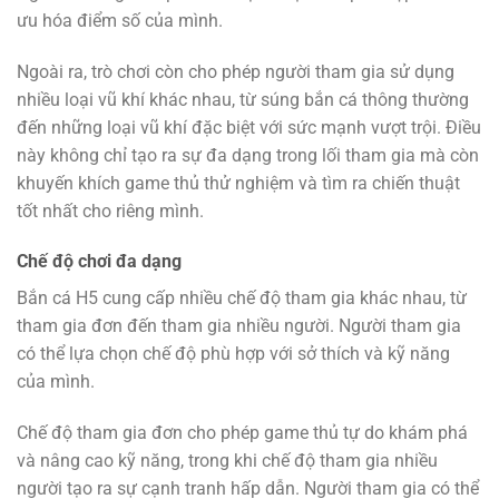
ưu hóa điểm số của mình.
Ngoài ra, trò chơi còn cho phép người tham gia sử dụng
nhiều loại vũ khí khác nhau, từ súng bắn cá thông thường
đến những loại vũ khí đặc biệt với sức mạnh vượt trội. Điều
này không chỉ tạo ra sự đa dạng trong lối tham gia mà còn
khuyến khích game thủ thử nghiệm và tìm ra chiến thuật
tốt nhất cho riêng mình.
Chế độ chơi đa dạng
Bắn cá H5 cung cấp nhiều chế độ tham gia khác nhau, từ
tham gia đơn đến tham gia nhiều người. Người tham gia
có thể lựa chọn chế độ phù hợp với sở thích và kỹ năng
của mình.
Chế độ tham gia đơn cho phép game thủ tự do khám phá
và nâng cao kỹ năng, trong khi chế độ tham gia nhiều
người tạo ra sự cạnh tranh hấp dẫn. Người tham gia có thể