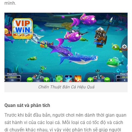
mình.
Chiến Thuật Bắn Cá Hiệu Quả
Quan sát và phân tích
Trước khi bắt đầu bắn, người chơi nên dành thời gian quan
sát hành vi của các loại cá. Mỗi loại cá có tốc độ và cách
di chuyển khác nhau, vì vậy việc phân tích sẽ giúp người