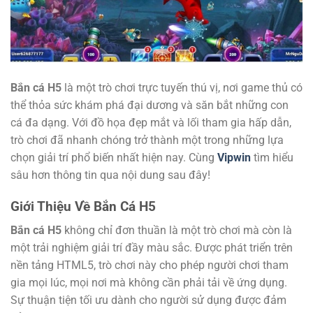
Bắn cá H5
là một trò chơi trực tuyến thú vị, nơi game thủ có
thể thỏa sức khám phá đại dương và săn bắt những con
cá đa dạng. Với đồ họa đẹp mắt và lối tham gia hấp dẫn,
trò chơi đã nhanh chóng trở thành một trong những lựa
chọn giải trí phổ biến nhất hiện nay. Cùng
Vipwin
tìm hiểu
sâu hơn thông tin qua nội dung sau đây!
Giới Thiệu Về Bắn Cá H5
Bắn cá H5
không chỉ đơn thuần là một trò chơi mà còn là
một trải nghiệm giải trí đầy màu sắc. Được phát triển trên
nền tảng HTML5, trò chơi này cho phép người chơi tham
gia mọi lúc, mọi nơi mà không cần phải tải về ứng dụng.
Sự thuận tiện tối ưu dành cho người sử dụng được đảm