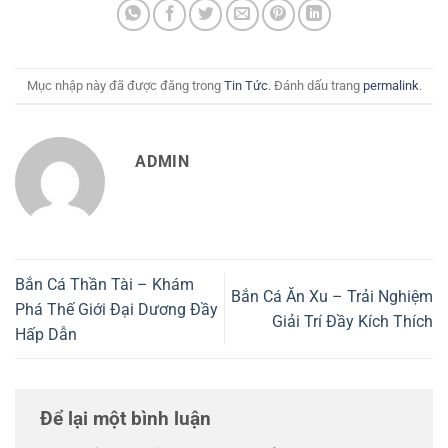
Mục nhập này đã được đăng trong
Tin Tức
. Đánh dấu trang
permalink
.
ADMIN
Bắn Cá Thần Tài – Khám
Bắn Cá Ăn Xu – Trải Nghiệm
Phá Thế Giới Đại Dương Đầy
Giải Trí Đầy Kích Thích
Hấp Dẫn
Để lại một bình luận