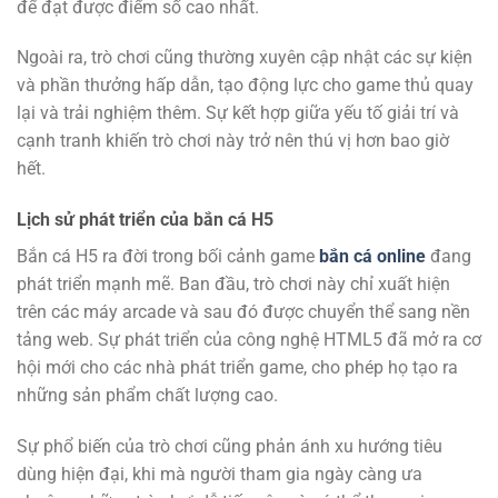
để đạt được điểm số cao nhất.
Ngoài ra, trò chơi cũng thường xuyên cập nhật các sự kiện
và phần thưởng hấp dẫn, tạo động lực cho game thủ quay
lại và trải nghiệm thêm. Sự kết hợp giữa yếu tố giải trí và
cạnh tranh khiến trò chơi này trở nên thú vị hơn bao giờ
hết.
Lịch sử phát triển của bắn cá H5
Bắn cá H5 ra đời trong bối cảnh game
bắn cá online
đang
phát triển mạnh mẽ. Ban đầu, trò chơi này chỉ xuất hiện
trên các máy arcade và sau đó được chuyển thể sang nền
tảng web. Sự phát triển của công nghệ HTML5 đã mở ra cơ
hội mới cho các nhà phát triển game, cho phép họ tạo ra
những sản phẩm chất lượng cao.
Sự phổ biến của trò chơi cũng phản ánh xu hướng tiêu
dùng hiện đại, khi mà người tham gia ngày càng ưa