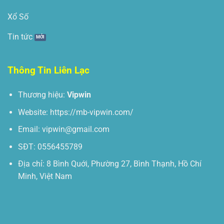
Xổ Số
Tin tức
Thông Tin Liên Lạc
Thương hiệu:
Vipwin
Website:
https://mb-vipwin.com/
Email:
vipwin@gmail.com
SĐT: 0556455789
Địa chỉ: 8 Bình Quới, Phường 27, Bình Thạnh, Hồ Chí
Minh, Việt Nam