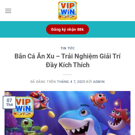
Chuyển
đến
nội
dung
Đăng ký nhận 88k
TIN TỨC
Bắn Cá Ăn Xu – Trải Nghiệm Giải Trí
Đầy Kích Thích
ĐÃ ĐĂNG TRÊN
THÁNG 4 7, 2025
BỞI
ADMIN
07
Th4