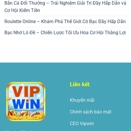
Bắn Cá Đổi Thưởng – Trải Nghiệm Giải Trí Đầy Hấp Dẫn và
Cơ Hội Kiếm Tiền
Roulette Online – Khám Phá Thế Giới Cờ Bạc Đầy Hấp Dẫn
Bạc Nhớ Lô Đề – Chiến Lược Tối Ưu Hóa Cơ Hội Thắng Lợi
Liên kết
Khuyến mãi
Chính sách bảo mật
CEO Vipwin