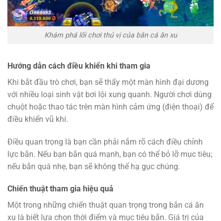
Khám phá lối chơi thú vị của bắn cá ăn xu
Hướng dẫn cách điều khiển khi tham gia
Khi bắt đầu trò chơi, bạn sẽ thấy một màn hình đại dương
với nhiều loại sinh vật bơi lội xung quanh. Người chơi dùng
chuột hoặc thao tác trên màn hình cảm ứng (điện thoại) để
điều khiển vũ khí.
Điều quan trọng là bạn cần phải nắm rõ cách điều chỉnh
lực bắn. Nếu bạn bắn quá mạnh, bạn có thể bỏ lỡ mục tiêu;
nếu bắn quá nhẹ, bạn sẽ không thể hạ gục chúng.
Chiến thuật tham gia hiệu quả
Một trong những chiến thuật quan trọng trong bắn cá ăn
xu là biết lựa chọn thời điểm và mục tiêu bắn. Giá trị của