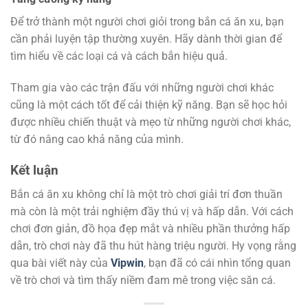
Để trở thành một người chơi giỏi trong bắn cá ăn xu, bạn
cần phải luyện tập thường xuyên. Hãy dành thời gian để
tìm hiểu về các loại cá và cách bắn hiệu quả.
Tham gia vào các trận đấu với những người chơi khác
cũng là một cách tốt để cải thiện kỹ năng. Bạn sẽ học hỏi
được nhiều chiến thuật và mẹo từ những người chơi khác,
từ đó nâng cao khả năng của mình.
Kết luận
Bắn cá ăn xu không chỉ là một trò chơi giải trí đơn thuần
mà còn là một trải nghiệm đầy thú vị và hấp dẫn. Với cách
chơi đơn giản, đồ họa đẹp mắt và nhiều phần thưởng hấp
dẫn, trò chơi này đã thu hút hàng triệu người. Hy vọng rằng
qua bài viết này của
Vipwin
, bạn đã có cái nhìn tổng quan
về trò chơi và tìm thấy niềm đam mê trong việc săn cá.