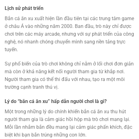
Lịch sử phát triển
Bắn cá ăn xu xuất hiện lần đầu tiên tại các trung tâm game
ở châu Á vào những năm 2000. Ban đầu, trò này chỉ được
chơi trên các máy arcade, nhưng với sự phát triển của công
nghệ, nó nhanh chóng chuyển mình sang nền tảng trực
tuyến.
Sự phổ biến của trò chơi không chỉ nằm ở lối chơi đơn giản
mà còn ở khả năng kết nối người tham gia từ khắp nơi.
Người tham gia có thể thi đấu với nhau, tạo ra một môi
trường cạnh tranh thú vị.
Lý do “bắn cá ăn xu” hấp dẫn người chơi là gì?
Một trong những lý do chính khiến bắn cá ăn xu thu hút
người tham gia là cảm giác hồi hộp mà trò chơi mang lại.
Mỗi lần nhắm bắn đều mang lại cảm giác phấn khích, đặc
biệt khi bạn bắn trúng những con lớn.