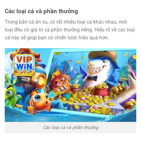
Các loại cá và phần thưởng
Trong bắn cá ăn xu, có rất nhiều loại cá khác nhau, mỗi
loại đều có giá trị và phần thưởng riêng. Hiểu rõ về các loại
cá này sẽ giúp bạn có chiến lược hiệu quả hơn.
Các loại cá và phần thưởng