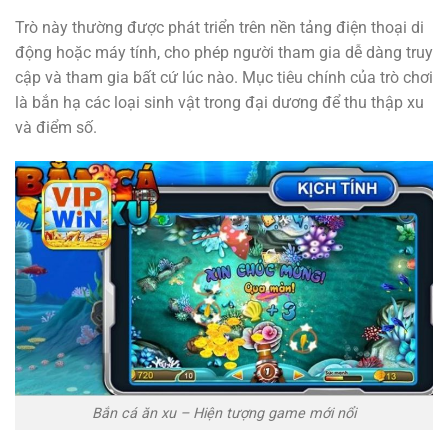
Trò này thường được phát triển trên nền tảng điện thoại di
động hoặc máy tính, cho phép người tham gia dễ dàng truy
cập và tham gia bất cứ lúc nào. Mục tiêu chính của trò chơi
là bắn hạ các loại sinh vật trong đại dương để thu thập xu
và điểm số.
Bắn cá ăn xu – Hiện tượng game mới nổi